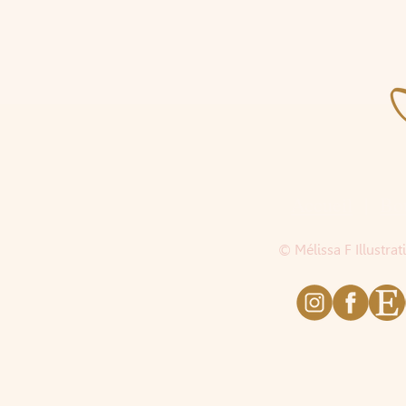
Accueil
|
Bo
© Mélissa F Illustra