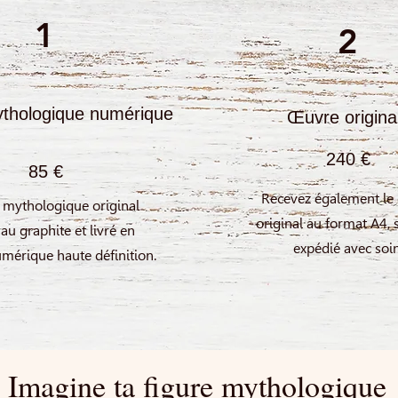
1
2
ythologique numérique
Œuvre origina
240 €
85 €
Recevez également le 
t mythologique original
original au format A4, 
 au graphite et livré en
expédié avec soin
mérique haute définition.
Imagine ta figure mythologique