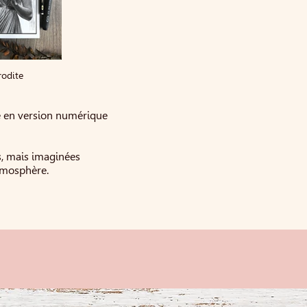
odite
ée en version numérique
s, mais imaginées
tmosphère.