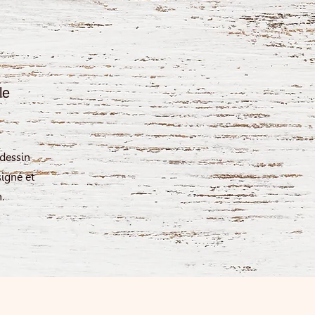
le
dessin
signé et
.