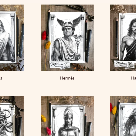
s
Hermès
Ha