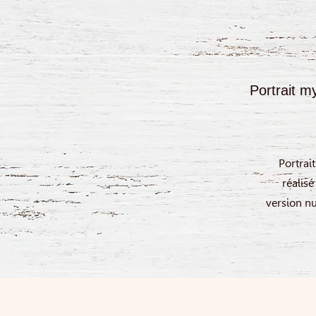
Portrait m
Portrai
réalisé
version nu