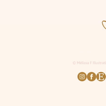
Accueil
|
Bo
© Mélissa F Illustra