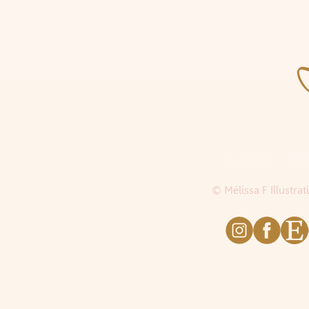
Accueil
|
Bo
© Mélissa F Illustra