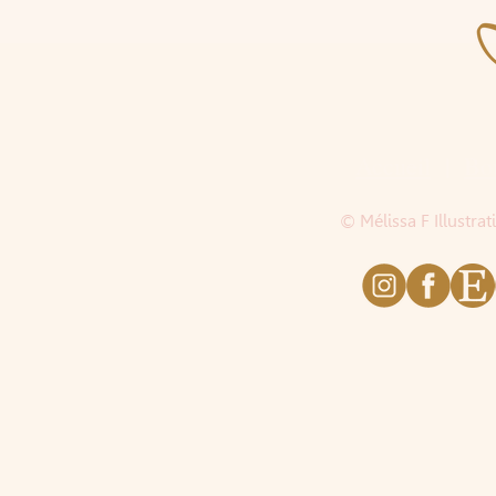
Accueil
|
Bo
© Mélissa F Illustra