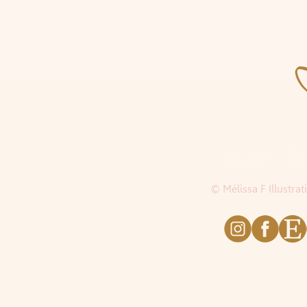
Accueil
|
Bo
© Mélissa F Illustra